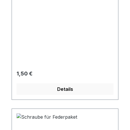
Regulärer Preis:
1,50 €
Details