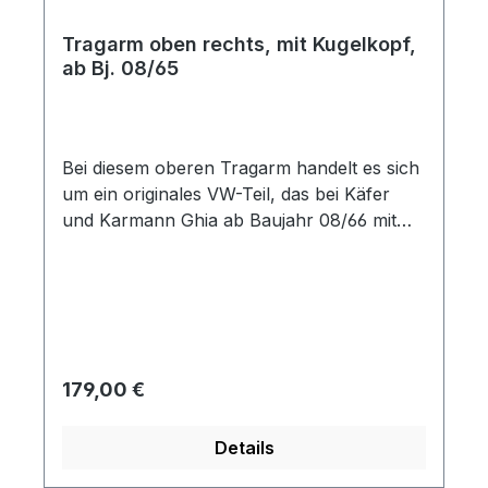
Tragarm oben rechts, mit Kugelkopf,
ab Bj. 08/65
Bei diesem oberen Tragarm handelt es sich
um ein originales VW-Teil, das bei Käfer
und Karmann Ghia ab Baujahr 08/66 mit
Kugelgelenk-Vorderachse passt (nicht
1302/1303). Der Tragarm wird mit einem
neuen Traggelenk geliefert.
Regulärer Preis:
179,00 €
Details