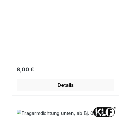
Regulärer Preis:
8,00 €
Details