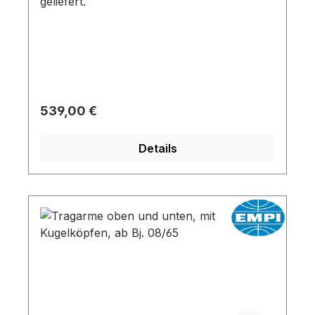
geliefert.
Regulärer Preis:
539,00 €
Details