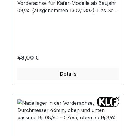
Vorderachse für Käfer-Modelle ab Baujahr
08/65 (ausgenommen 1302/1303). Das Set
umfasst folgende Teile: - 4
Vorderachsenschrauben - 4 Federringe für
die Vorderachse - 2 obere
Tragarmdichtungen - 2 untere
Tragarmdichtungen - 4 Schmiernippel M8
Regulärer Preis:
48,00 €
Details