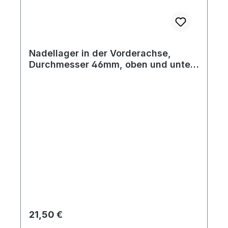
Nadellager in der Vorderachse,
Durchmesser 46mm, oben und unten
passend Bj. 08/60 - 07/65, oben ab
Bj.8/65
Regulärer Preis:
21,50 €