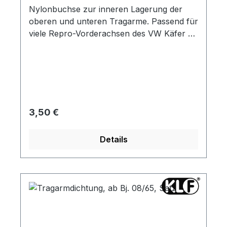
Nylonbuchse zur inneren Lagerung der
oberen und unteren Tragarme. Passend für
viele Repro-Vorderachsen des VW Käfer ab
Baujahr 08/65. Außendurchmesser: 45mm
Innendurchmesser: 37mm
Selbstverständlich kann man mit dieser
Buchse aus Nylon auch originale
Bronzebuchsen ersetzen wenn man keine
andere Möglichkeit der Instandsetzung hat
Regulärer Preis:
3,50 €
und so eine originale Achse retten.
Details