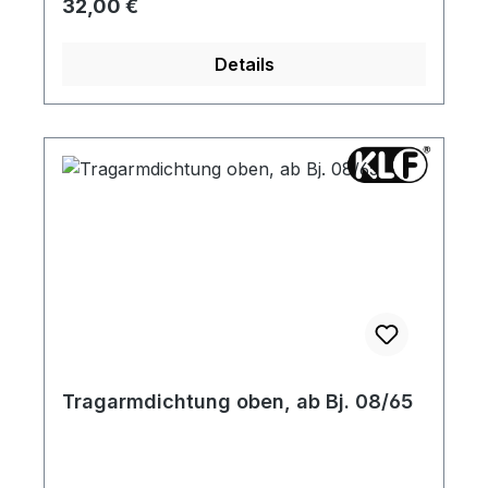
Regulärer Preis:
32,00 €
Details
Tragarmdichtung oben, ab Bj. 08/65