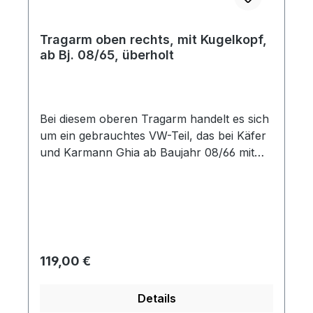
Tragarm oben rechts, mit Kugelkopf,
ab Bj. 08/65, überholt
Bei diesem oberen Tragarm handelt es sich
um ein gebrauchtes VW-Teil, das bei Käfer
und Karmann Ghia ab Baujahr 08/66 mit
Kugelgelenk-Vorderachse passt (nicht
1302/1303). Der Tragarm wurde
sandgestrahlt, lackiert und wird mit einem
neuen Traggelenk geliefert.
Regulärer Preis:
119,00 €
Details