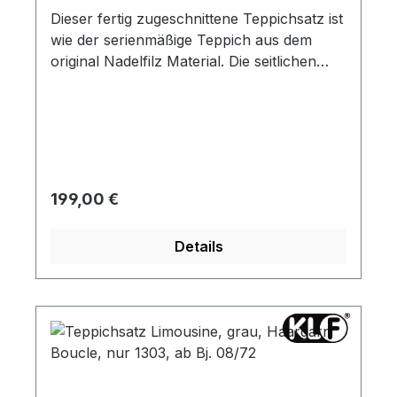
Dieser fertig zugeschnittene Teppichsatz ist
wie der serienmäßige Teppich aus dem
original Nadelfilz Material. Die seitlichen
Teppichleisten sind schon angenäht.
Regulärer Preis:
199,00 €
Details