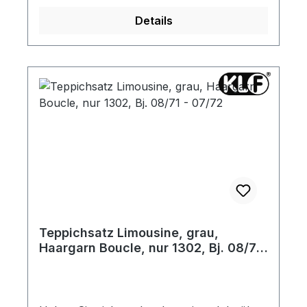
haben an den sichtbaren Außenkanten eine
Details
umlaufende Stoffeinfassung. Die seitlichen
Teppichleisten sind angenäht. Gerne
senden wir Ihnen vorab ein Materialmuster
zu.
Teppichsatz Limousine, grau,
Haargarn Boucle, nur 1302, Bj. 08/71
- 07/72