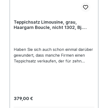
Teppichsatz Limousine, grau,
Haargarn Boucle, nicht 1302, Bj.
08/69 - 07/71
Haben Sie sich auch schon einmal darüber
gewundert, dass manche Firmen einen
Teppichsatz verkaufen, der für zehn
verschiedene Baujahre passen soll? Bei
Käferland fertigen wir Ihren Teppichsatz
so, dass er auch wirklich in Ihr Fahrzeug
passt. Dieser Teppichsatz beinhaltet 10
Teile und ist der Passform dem Original-
Teppich nachempfunden. Die Teile sind
Regulärer Preis:
379,00 €
speziell auf das Baujahr zugeschnitten und
haben an den sichtbaren Außenkanten eine