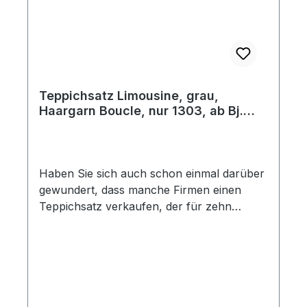
Teppichsatz Limousine, grau,
Haargarn Boucle, nur 1303, ab Bj.
08/72
Haben Sie sich auch schon einmal darüber
gewundert, dass manche Firmen einen
Teppichsatz verkaufen, der für zehn
verschiedene Baujahre passen soll? Bei
Käferland fertigen wir Ihren Teppichsatz
so, dass er auch wirklich in Ihr Fahrzeug
passt. Dieser Teppichsatz beinhaltet 9 Teile
und ist der Passform dem Original-Teppich
nachempfunden. Die Teile sind speziell auf