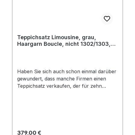
Teppichsatz Limousine, grau,
Haargarn Boucle, nicht 1302/1303,
ab Bj. 08/72
Haben Sie sich auch schon einmal darüber
gewundert, dass manche Firmen einen
Teppichsatz verkaufen, der für zehn
verschiedene Baujahre passen soll? Bei
Käferland fertigen wir Ihren Teppichsatz
so, dass er auch wirklich in Ihr Fahrzeug
passt. Dieser Teppichsatz beinhaltet 10
Teile und ist der Passform dem Original-
Teppich nachempfunden. Die Teile sind
Regulärer Preis:
379,00 €