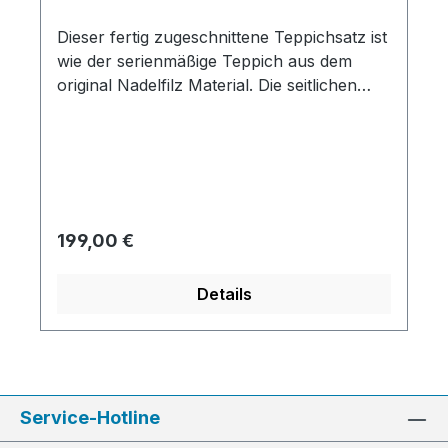
Dieser fertig zugeschnittene Teppichsatz ist
wie der serienmäßige Teppich aus dem
original Nadelfilz Material. Die seitlichen
Teppichleisten sind schon angenäht.
Regulärer Preis:
199,00 €
Details
Service-Hotline