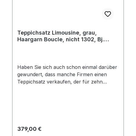
Teppichsatz Limousine, grau,
Haargarn Boucle, nicht 1302, Bj.
08/71 - 07/72
Haben Sie sich auch schon einmal darüber
gewundert, dass manche Firmen einen
Teppichsatz verkaufen, der für zehn
verschiedene Baujahre passen soll? Bei
Käferland fertigen wir Ihren Teppichsatz
so, dass er auch wirklich in Ihr Fahrzeug
passt. Dieser Teppichsatz beinhaltet 10
Teile und ist der Passform dem Original-
Teppich nachempfunden. Die Teile sind
Regulärer Preis:
379,00 €
speziell auf das Baujahr zugeschnitten und