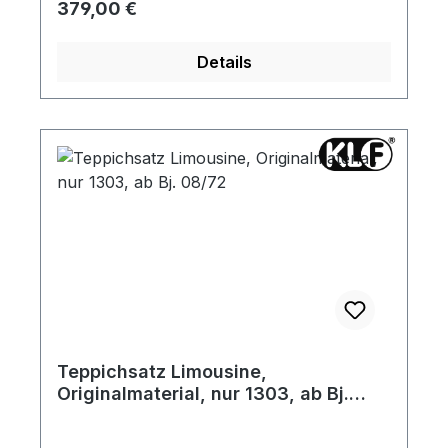
Regulärer Preis:
379,00 €
das Baujahr zugeschnitten und haben an
den sichtbaren Außenkanten eine
Details
umlaufende Stoffeinfassung. Die seitlichen
Teppichleisten sind angenäht. Gerne
senden wir Ihnen vorab ein Materialmuster
zu.
Teppichsatz Limousine,
Originalmaterial, nur 1303, ab Bj.
08/72