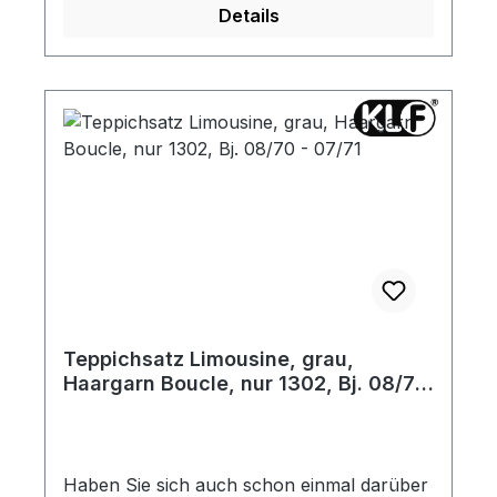
Details
umlaufende Stoffeinfassung. Die seitlichen
Teppichleisten sind angenäht. Gerne
senden wir Ihnen vorab ein Materialmuster
zu.
Teppichsatz Limousine, grau,
Haargarn Boucle, nur 1302, Bj. 08/70
- 07/71
Haben Sie sich auch schon einmal darüber