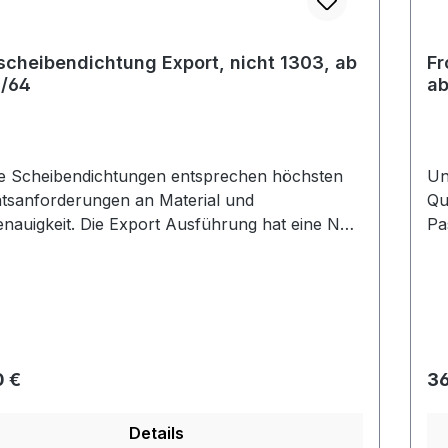
scheibendichtung Export, nicht 1303, ab
Fr
8/64
ab
e Scheibendichtungen entsprechen höchsten
Un
ätsanforderungen an Material und
Qu
e Export Ausführung hat eine Nut
Pa
 Zierleiste.
Nut
rer Preis:
Re
0 €
36
Details