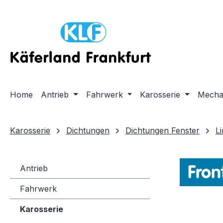
m Hauptinhalt springen
Zur Suche springen
Zur Hauptnavigation springen
Home
Antrieb
Fahrwerk
Karosserie
Mecha
Karosserie
Dichtungen
Dichtungen Fenster
L
Fron
Antrieb
Fahrwerk
Karosserie