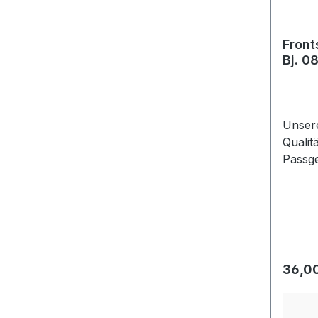
Front
Bj. 0
Unser
Qualit
Passgenauigkeit. Di
für die
Regulä
36,0