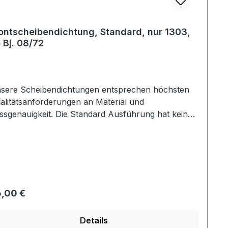
ontscheibendichtung, Standard, nur 1303,
 Bj. 08/72
sere Scheibendichtungen entsprechen höchsten
alitätsanforderungen an Material und
ssgenauigkeit. Die Standard Ausführung hat keine
 für die Zierleiste.
gulärer Preis:
,00 €
Details