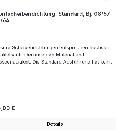
ontscheibendichtung, Standard, Bj. 08/57 -
/64
sere Scheibendichtungen entsprechen höchsten
alitätsanforderungen an Material und
ssgenauigkeit. Die Standard Ausführung hat keine
 für die Zierleiste.
gulärer Preis:
,00 €
Details