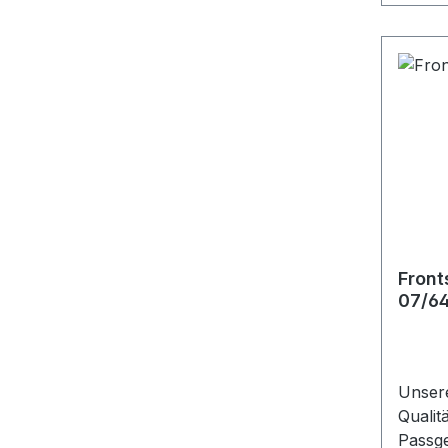
Front
07/6
Unser
Qualit
Passgenauigkeit. Di