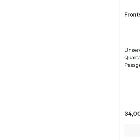
Front
Unser
Qualit
Passge
für die
Regulä
34,00