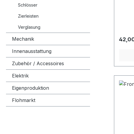
Nut für
Schlösser
Zierleisten
Verglasung
Mechanik
Regulä
42,00
Innenausstattung
Zubehör / Accessoires
Elektrik
Eigenproduktion
Flohmarkt