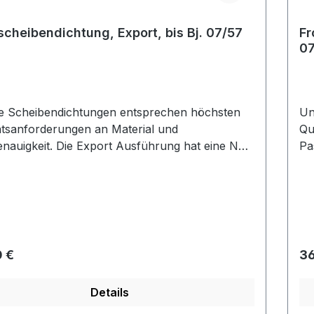
scheibendichtung, Export, bis Bj. 07/57
Fr
07
e Scheibendichtungen entsprechen höchsten
Un
ätsanforderungen an Material und
Qu
nauigkeit. Die Export Ausführung hat eine Nut
Pa
 Zierleiste.
Nut
rer Preis:
Re
 €
36
Details