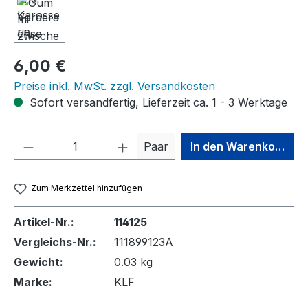
Regulärer Preis:
6,00 €
Preise inkl. MwSt. zzgl. Versandkosten
Sofort versandfertig, Lieferzeit ca. 1 - 3 Werktage
Produkt Anzahl: Gib den gewünschten We
Paar
In den Warenkorb
Zum Merkzettel hinzufügen
Artikel-Nr.:
114125
Vergleichs-Nr.:
111899123A
Gewicht:
0.03 kg
Marke:
KLF