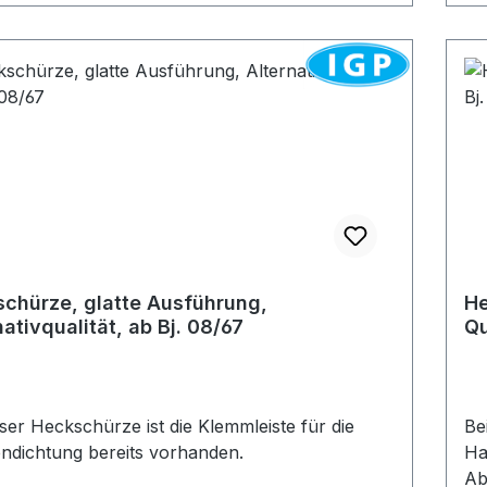
chürze, glatte Ausführung,
He
nativqualität, ab Bj. 08/67
Qu
eser Heckschürze ist die Klemmleiste für die
Be
dichtung bereits vorhanden.
Ha
Ab