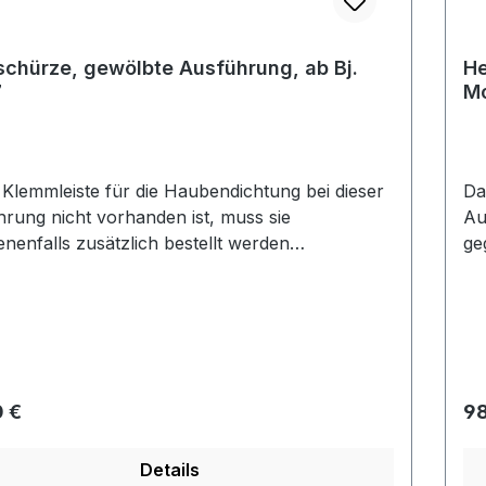
chürze, gewölbte Ausführung, ab Bj.
He
7
Mo
Bj
 Klemmleiste für die Haubendichtung bei dieser
Da
rung nicht vorhanden ist, muss sie
Au
nenfalls zusätzlich bestellt werden
ge
elnummer: 117260).
(A
rer Preis:
Re
 €
98
Details