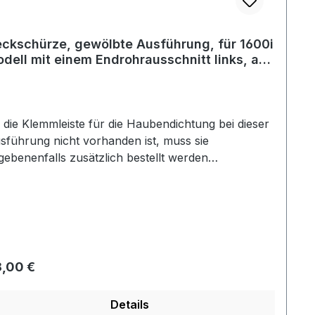
ckschürze, gewölbte Ausführung, für 1600i
dell mit einem Endrohrausschnitt links, ab
. 90
 die Klemmleiste für die Haubendichtung bei dieser
sführung nicht vorhanden ist, muss sie
gebenenfalls zusätzlich bestellt werden
rtikelnummer: 117260).
gulärer Preis:
,00 €
Details