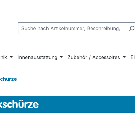
nik
Innenausstattung
Zubehör / Accessoires
El
chürze
kschürze