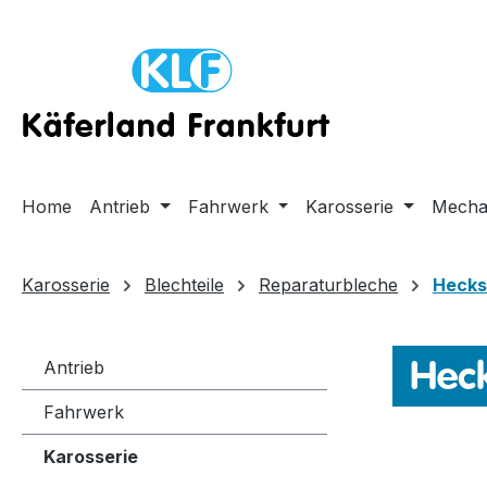
m Hauptinhalt springen
Zur Suche springen
Zur Hauptnavigation springen
Home
Antrieb
Fahrwerk
Karosserie
Mecha
Karosserie
Blechteile
Reparaturbleche
Hecks
Hec
Antrieb
Fahrwerk
Karosserie