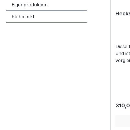
Eigenproduktion
Hecks
Flohmarkt
Diese 
und is
vergle
ist be
Regulä
310,0