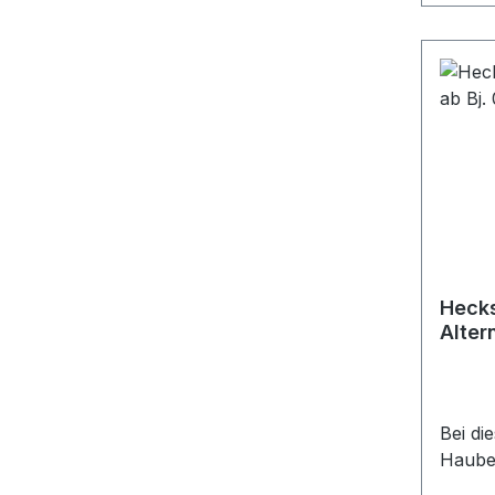
Hecks
Alter
Bei di
Hauben