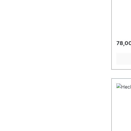
Regulä
78,00