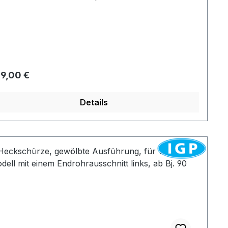
produktionen nicht zu vergleichen.
gulärer Preis:
9,00 €
Details