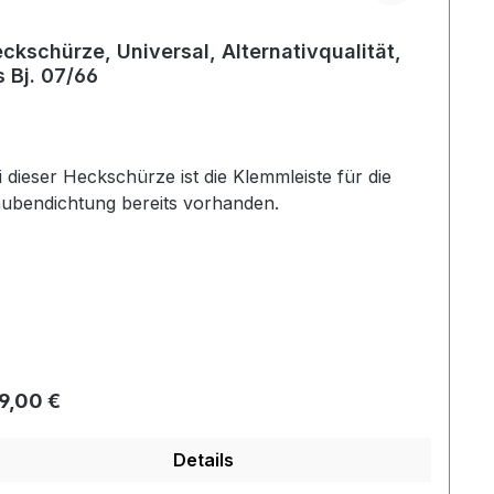
ckschürze, Universal, Alternativqualität,
s Bj. 07/66
i dieser Heckschürze ist die Klemmleiste für die
ubendichtung bereits vorhanden.
gulärer Preis:
9,00 €
Details