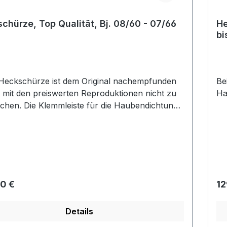
chürze, Top Qualität, Bj. 08/60 - 07/66
He
bi
Heckschürze ist dem Original nachempfunden
Be
t mit den preiswerten Reproduktionen nicht zu
Ha
ichen. Die Klemmleiste für die Haubendichtung
reits vorhanden.
rer Preis:
Re
0 €
12
Details