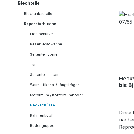
Blechteile
Blechanbauteile
Reparaturbleche
Frontschürze
Reserveradwanne
Seitenteil vorne
Tür
Seitenteil hinten
Hecks
bis B
Warmluftkanal / Längsträger
Motorraum / Kofferraumboden
Heckschürze
Diese 
Rahmenkopf
nachem
Bodengruppe
Reprod