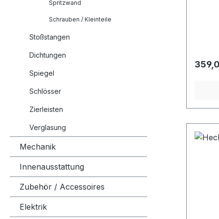
Klemml
Spritzwand
Ausfüh
Schrauben / Kleinteile
gegebe
(Artik
Stoßstangen
Dichtungen
Regulä
359,
Spiegel
Schlösser
Zierleisten
Verglasung
Mechanik
Innenausstattung
Zubehör / Accessoires
Elektrik