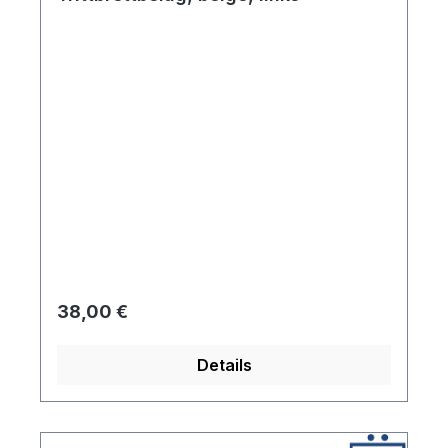
Regulärer Preis:
38,00 €
Details