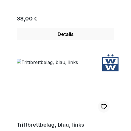
Regulärer Preis:
38,00 €
Details
Trittbrettbelag, blau, links