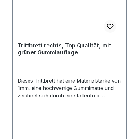
Trittbrett rechts, Top Qualität, mit
grüner Gummiauflage
Dieses Trittbrett hat eine Materialstärke von
1mm, eine hochwertige Gummimatte und
zeichnet sich durch eine faltenfreie
Stanzung und sehr gute Passgenauigkeit
aus. Die Löcher für die Trittbrettzierleiste
sind im Blech vorhanden, jedoch nicht in
der Gummimatte. Es besteht also die
Möglichkeit, diese Trittbretter auch ohne