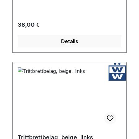
Regulärer Preis:
38,00 €
Details
Trittbrettbelag, beige, links