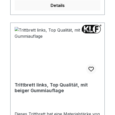
vergleichen. Die passenden Zierleisten und
Details
Klammern für Ihr Baujahr finden Sie in der
Rubrik "Zierleisten".
Trittbrett links, Top Qualität, mit
beiger Gummiauflage
Dieses Trittbrett hat eine Materialstärke von