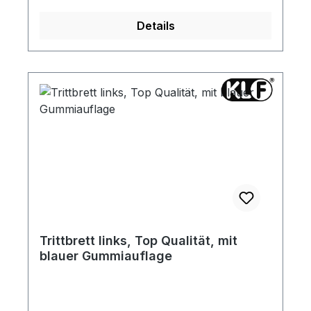
vergleichen. Die passenden Zierleisten und
Details
Klammern für Ihr Baujahr finden Sie in der
Rubrik "Zierleisten".
Trittbrett links, Top Qualität, mit
blauer Gummiauflage