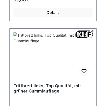
mit den preiswerten Repros nicht zu
vergleichen. Die passenden Zierleisten und
Details
Klammern für Ihr Baujahr finden Sie in der
Rubrik "Zierleisten".
Trittbrett links, Top Qualität, mit
grüner Gummiauflage