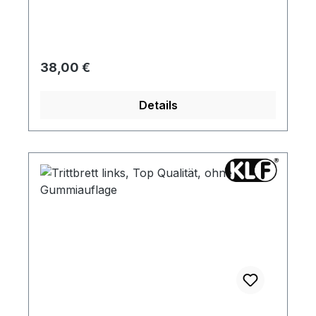
Regulärer Preis:
38,00 €
Details