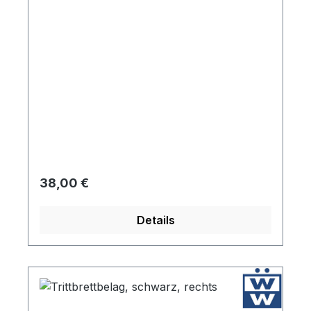
Regulärer Preis:
38,00 €
Details