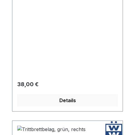
Regulärer Preis:
38,00 €
Details