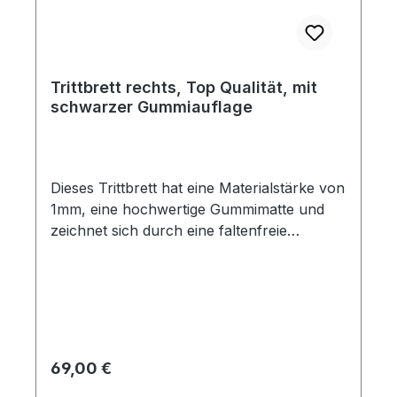
Trittbrett rechts, Top Qualität, mit
schwarzer Gummiauflage
Dieses Trittbrett hat eine Materialstärke von
1mm, eine hochwertige Gummimatte und
zeichnet sich durch eine faltenfreie
Stanzung und sehr gute Passgenauigkeit
aus. Die Löcher für die Trittbrettzierleiste
sind im Blech vorhanden, jedoch nicht in
der Gummimatte. Es besteht also die
Möglichkeit, diese Trittbretter auch ohne
Zierleiste einzusetzen. Dieses Trittbrett ist
Regulärer Preis:
69,00 €
mit den preiswerten Repros nicht zu