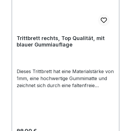
Trittbrett rechts, Top Qualität, mit
blauer Gummiauflage
Dieses Trittbrett hat eine Materialstärke von
1mm, eine hochwertige Gummimatte und
zeichnet sich durch eine faltenfreie
Stanzung und sehr gute Passgenauigkeit
aus. Die Löcher für die Trittbrettzierleiste
sind im Blech vorhanden, jedoch nicht in
der Gummimatte. Es besteht also die
Möglichkeit, diese Trittbretter auch ohne
Zierleiste einzusetzen. Dieses Trittbrett ist
Regulärer Preis:
99,00 €