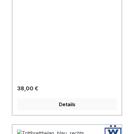
Regulärer Preis:
38,00 €
Details