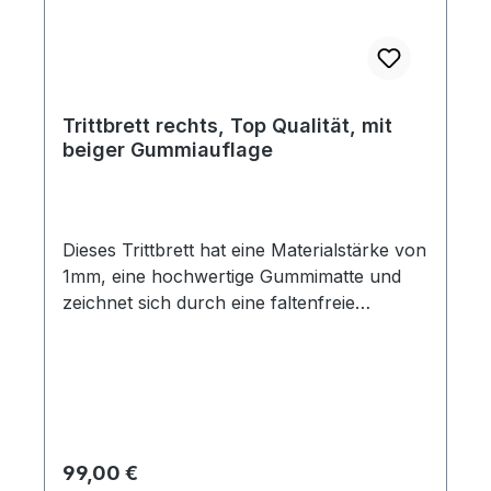
Trittbrett rechts, Top Qualität, mit
beiger Gummiauflage
Dieses Trittbrett hat eine Materialstärke von
1mm, eine hochwertige Gummimatte und
zeichnet sich durch eine faltenfreie
Stanzung und sehr gute Passgenauigkeit
aus. Die Löcher für die Trittbrettzierleiste
sind im Blech vorhanden, jedoch nicht in
der Gummimatte. Es besteht also die
Möglichkeit, diese Trittbretter auch ohne
Zierleiste einzusetzen. Dieses Trittbrett ist
Regulärer Preis:
99,00 €
mit den preiswerten Repros nicht zu