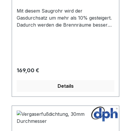
Mit diesem Saugrohr wird der
Gasdurchsatz um mehr als 10% gesteigert.
Dadurch werden die Brennräume besser
versorgt. Bitte beachten Sie, dass das
Saugrohr und auch die Vorwärmrohre ggf.
gekürzt werden müssen.
Regulärer Preis:
169,00 €
Details