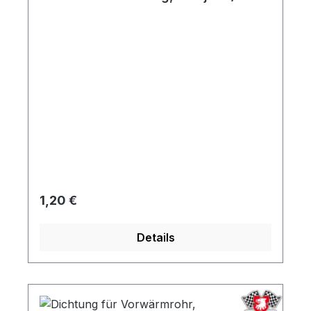
Regulärer Preis:
1,20 €
Details