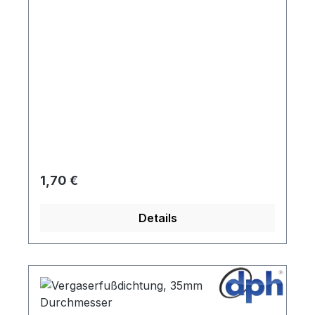
Regulärer Preis:
1,70 €
Details