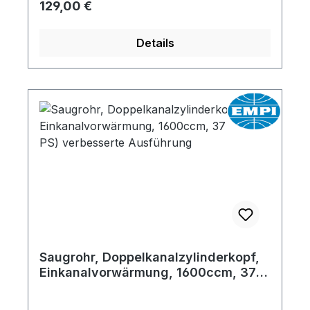
Regulärer Preis:
129,00 €
Details
Saugrohr, Doppelkanalzylinderkopf,
Einkanalvorwärmung, 1600ccm, 37
kW (50 PS) verbesserte Ausführung