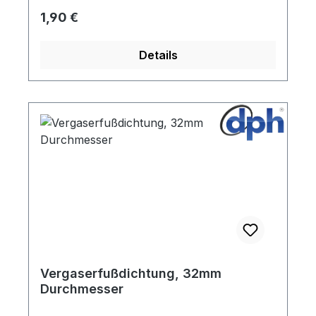
Regulärer Preis:
1,90 €
Details
Vergaserfußdichtung, 32mm
Durchmesser