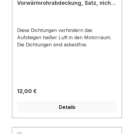
Vorwärmrohrabdeckung, Satz, nicht
Doppelkanalvorwärmung, ab Bj.
01/63
Diese Dichtungen verhindern das
Aufsteigen heißer Luft in den Motorraum.
Die Dichtungen sind asbestfrei.
Regulärer Preis:
12,00 €
Details