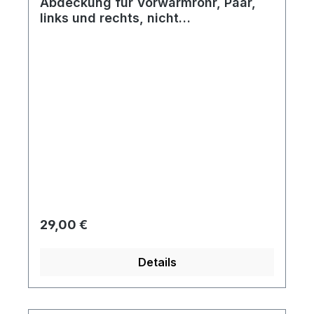
Abdeckung für Vorwärmrohr, Paar,
links und rechts, nicht
Doppelkanalvorwärmung, 25-37 kW
(34-50 PS)
Regulärer Preis:
29,00 €
Details