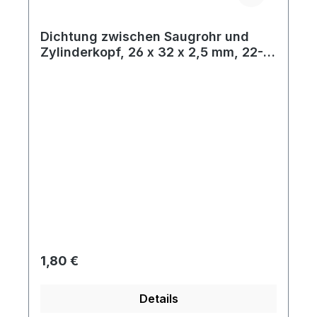
Dichtung zwischen Saugrohr und
Zylinderkopf, 26 x 32 x 2,5 mm, 22-
25 kW (30-34 PS), Bj. 08/55 - 12/62
Regulärer Preis:
1,80 €
Details