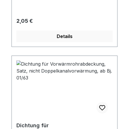
Regulärer Preis:
2,05 €
Details
Dichtung für