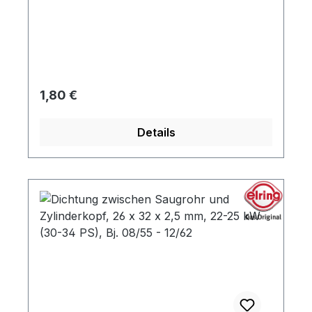
Regulärer Preis:
1,80 €
Details