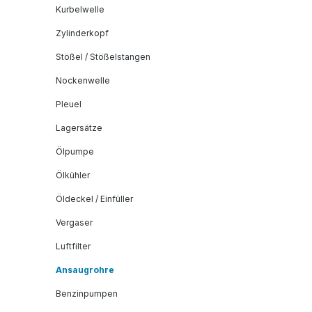
Kurbelwelle
Zylinderkopf
Stößel / Stößelstangen
Nockenwelle
Pleuel
Lagersätze
Ölpumpe
Ölkühler
Öldeckel / Einfüller
Vergaser
Luftfilter
Ansaugrohre
Benzinpumpen