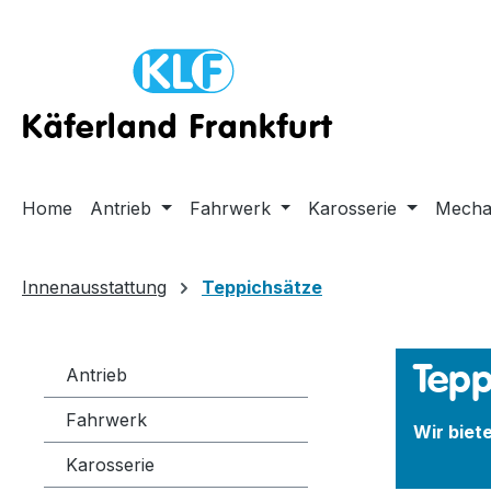
m Hauptinhalt springen
Zur Suche springen
Zur Hauptnavigation springen
Home
Antrieb
Fahrwerk
Karosserie
Mecha
Innenausstattung
Teppichsätze
Tepp
Antrieb
Fahrwerk
Wir biet
Karosserie