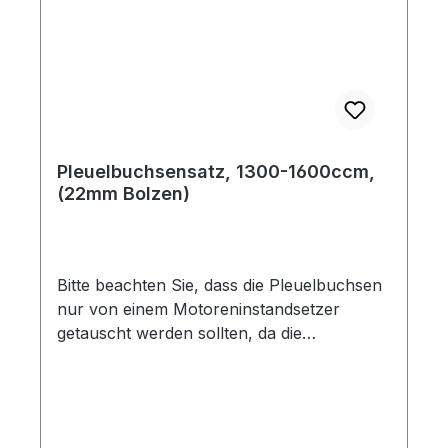
Pleuelbuchsensatz, 1300-1600ccm,
(22mm Bolzen)
Bitte beachten Sie, dass die Pleuelbuchsen
nur von einem Motoreninstandsetzer
getauscht werden sollten, da die
Pleuelbuchse aufgerieben werden muss.
Danach wird das Pleuel gerichtet, um die
Verwindung auszugleichen und die
Parallelität zur großen Bohrung wieder