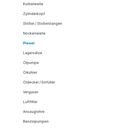
Kurbelwelle
Zylinderkopf
Stößel / Stößelstangen
Nockenwelle
Pleuel
Lagersätze
Ölpumpe
Ölkühler
Öldeckel / Einfüller
Vergaser
Luftfilter
Ansaugrohre
Benzinpumpen