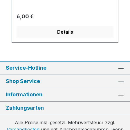
Regulärer Preis:
6,00 €
Details
Service-Hotline
Shop Service
Informationen
Zahlungsarten
Alle Preise inkl. gesetzl. Mehrwertsteuer zzgl.
Versandkosten
und ggf. Nachnahmegebühren, wenn