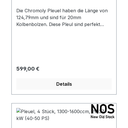
Die Chromoly Pleuel haben die Länge von
124,79mm und sind für 20mm
Kolbenbolzen. Diese Pleul sind perfekt
geeignet für die 74mm Kurbelwelle. Die
ARP2000 5/16 Schrauben werden
mitgeliefert.
Regulärer Preis:
599,00 €
Details