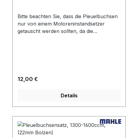
Bitte beachten Sie, dass die Pleuelbuchsen
nur von einem Motoreninstandsetzer
getauscht werden sollten, da die
Pleuelbuchse aufgerieben werden muss.
Danach wird das Pleuel gerichtet, um die
Verwindung auszugleichen und die
Parallelität zur großen Bohrung wieder
herzustellen.
Regulärer Preis:
12,00 €
Details