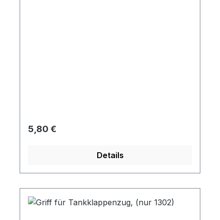
Regulärer Preis:
5,80 €
Details