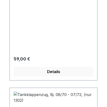
Regulärer Preis:
59,00 €
Details