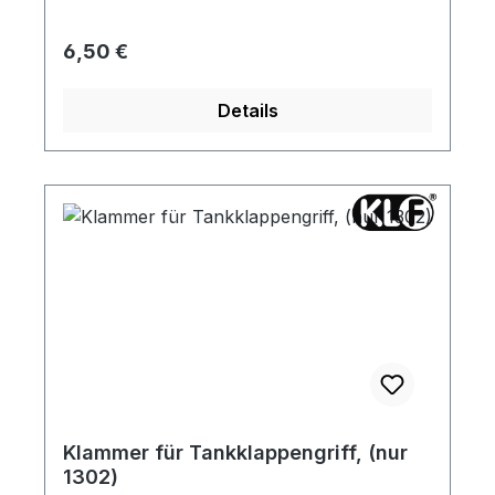
Regulärer Preis:
6,50 €
Details
Klammer für Tankklappengriff, (nur
1302)