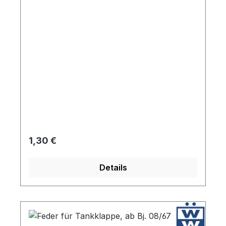
Regulärer Preis:
1,30 €
Details