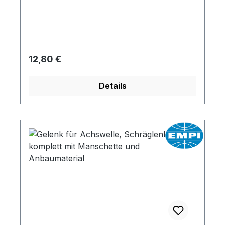
Regulärer Preis:
12,80 €
Details