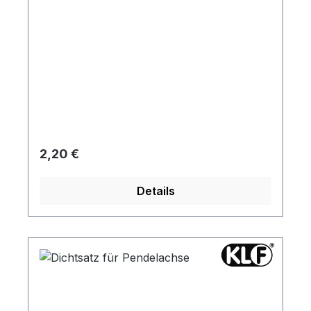
Regulärer Preis:
2,20 €
Details