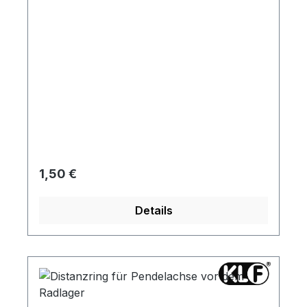
Regulärer Preis:
1,50 €
Details