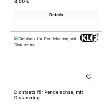
Regulärer Preis:
8,00 €
Details
Dichtsatz für Pendelachse, mit
Distanzring