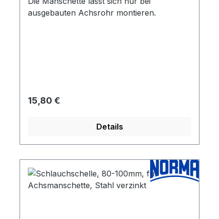
Die Manschette lässt sich nur bei
ausgebauten Achsrohr montieren.
Regulärer Preis:
15,80 €
Details