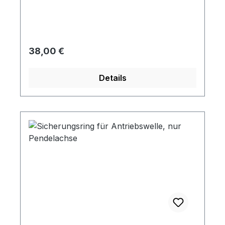
Regulärer Preis:
38,00 €
Details