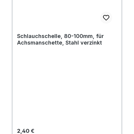
Schlauchschelle, 80-100mm, für
Achsmanschette, Stahl verzinkt
Regulärer Preis:
2,40 €