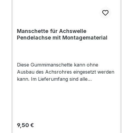
Manschette für Achswelle
Pendelachse mit Montagematerial
Diese Gummimanschette kann ohne
Ausbau des Achsrohres eingesetzt werden
kann. Im Lieferumfang sind alle
Befestigungsschrauben und Schellen
enthalten.
Regulärer Preis:
9,50 €