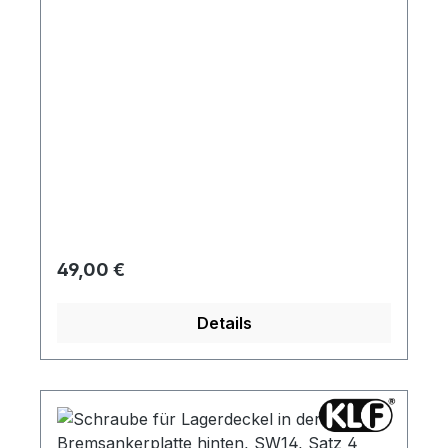
Regulärer Preis:
49,00 €
Details