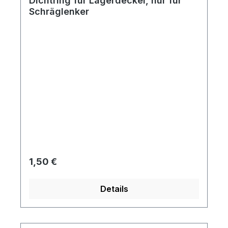
Dichtring für Lagerdeckel, nur für
Schräglenker
Regulärer Preis:
1,50 €
Details