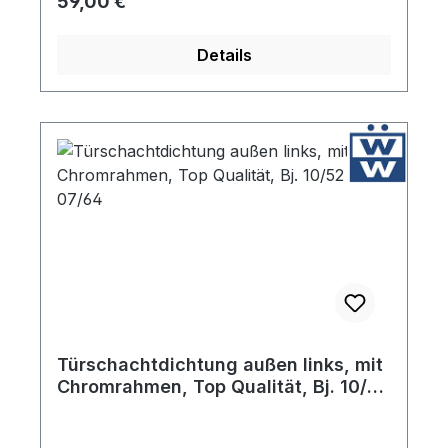
Regulärer Preis:
59,00 €
Details
Türschachtdichtung außen links, mit
Chromrahmen, Top Qualität, Bj. 10/52
- 07/64