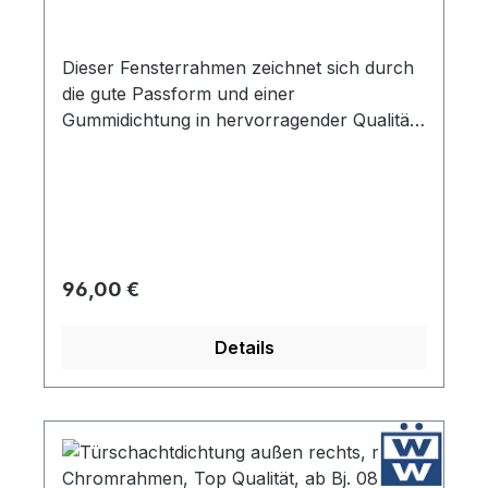
Dieser Fensterrahmen zeichnet sich durch
die gute Passform und einer
Gummidichtung in hervorragender Qualität
aus. Wie beim Original wird eine geprägte
innere Metallschiene verwendet. Dieser
Fensterrahmen ist selbst mit den deutschen
Reproduktion nicht zu vergleichen.
Regulärer Preis:
96,00 €
Details