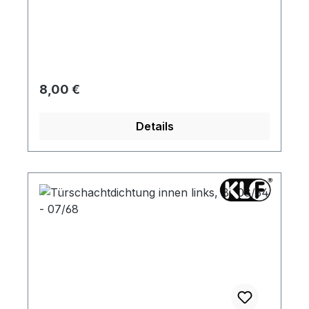
Regulärer Preis:
8,00 €
Details