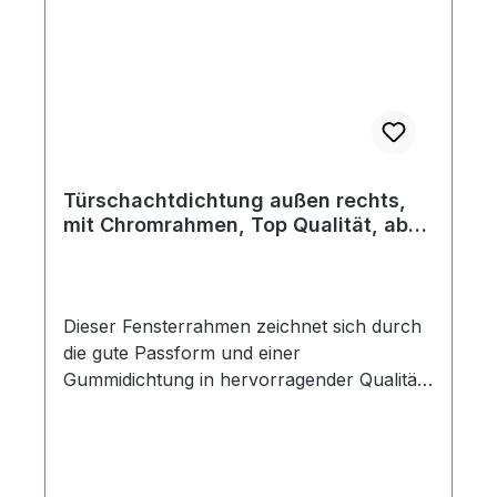
Türschachtdichtung außen rechts,
mit Chromrahmen, Top Qualität, ab
Bj. 08/64
Dieser Fensterrahmen zeichnet sich durch
die gute Passform und einer
Gummidichtung in hervorragender Qualität
aus. Wie beim Original wird eine geprägte
innere Metallschiene verwendet. Dieser
Fensterrahmen ist selbst mit den deutschen
Reproduktion nicht zu vergleichen.