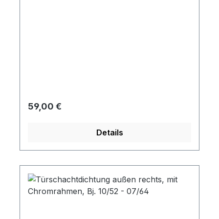
Regulärer Preis:
59,00 €
Details