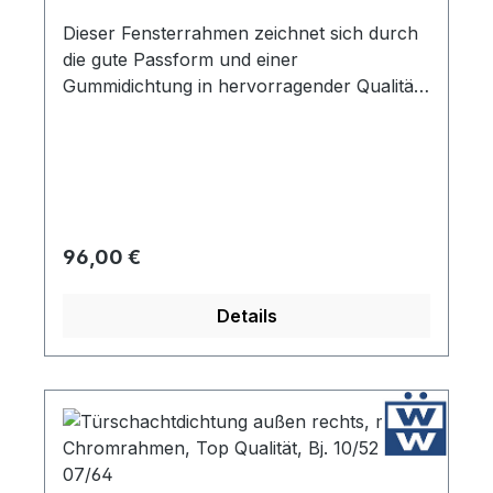
Dieser Fensterrahmen zeichnet sich durch
die gute Passform und einer
Gummidichtung in hervorragender Qualität
aus. Wie beim Original wird eine geprägte
innere Metallschiene verwendet. Dieser
Fensterrahmen ist selbst mit den deutschen
Reproduktion nicht zu vergleichen.
Regulärer Preis:
96,00 €
Details