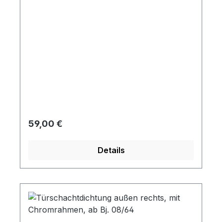
Regulärer Preis:
59,00 €
Details