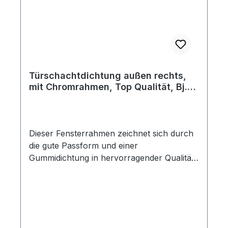
Türschachtdichtung außen rechts,
mit Chromrahmen, Top Qualität, Bj.
10/52 - 07/64
Dieser Fensterrahmen zeichnet sich durch
die gute Passform und einer
Gummidichtung in hervorragender Qualität
aus. Wie beim Original wird eine geprägte
innere Metallschiene verwendet. Dieser
Fensterrahmen ist selbst mit den deutschen
Reproduktion nicht zu vergleichen.