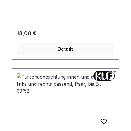
Regulärer Preis:
18,00 €
Details