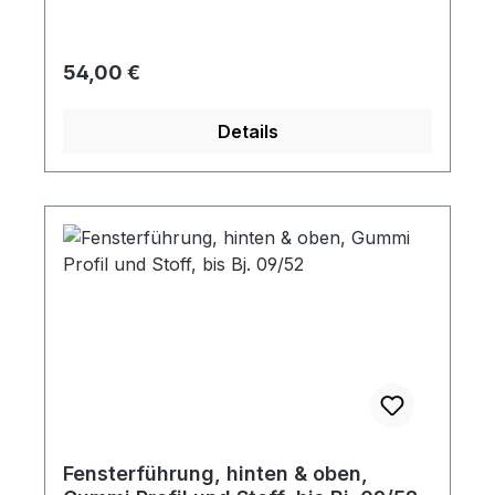
Regulärer Preis:
54,00 €
Details
Fensterführung, hinten & oben,