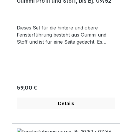
Gummi Profil und Stoff, bis Bj. 09/52
Dieses Set für die hintere und obere
Fensterführung besteht aus Gummi und
Stoff und ist für eine Seite gedacht. Es
enthält die folgenden Komponenten: 1x U-
Profil (140 cm), 1x U-Profil (80 cm) und 2x
Filzstreifen (je 145 cm). Ein Set reicht für
eine Tür und passt sowohl für die große
gebogene als auch für die gerade
Fensterführung.
Regulärer Preis:
59,00 €
Details