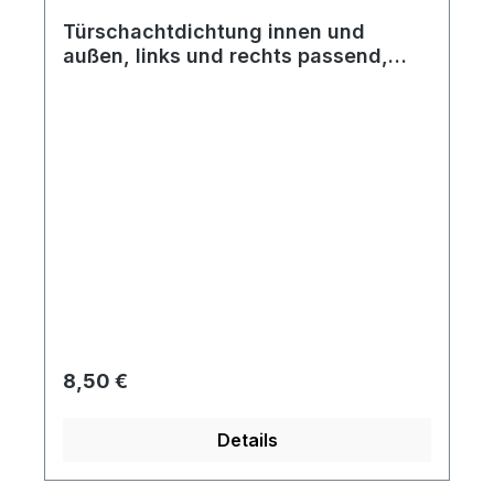
Türschachtdichtung innen und
außen, links und rechts passend,
Paar, bis Bj. 09/52
Regulärer Preis:
8,50 €
Details