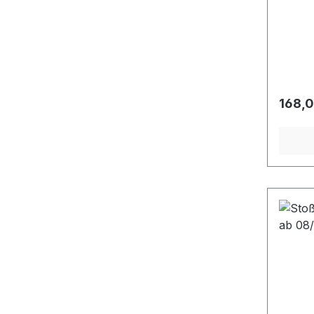
Regulä
168,0