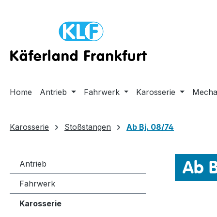
m Hauptinhalt springen
Zur Suche springen
Zur Hauptnavigation springen
Home
Antrieb
Fahrwerk
Karosserie
Mecha
Karosserie
Stoßstangen
Ab Bj. 08/74
Ab B
Antrieb
Fahrwerk
Karosserie