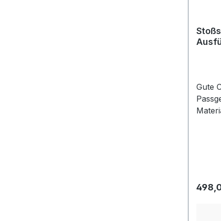
Stoßs
Ausfü
Gute C
Passge
Materi
preisw
Gummil
preisw
Regulä
498,