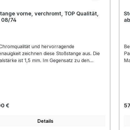
tange vorne, verchromt, TOP Qualität,
St
. 08/74
ab
Chromqualität und hervorragende
Be
nauigkeit zeichnen diese Stoßstange aus. Die
Pa
alstärke ist 1,5 mm. Im Gegensatz zu den
Ma
erten Alternativen lassen sich hier die
pr
eisten montieren. Diese Stoßstange ist mit den
Gu
erten Reproduktionen nicht zu vergleichen.
pr
rer Preis:
Re
00 €
57
Details