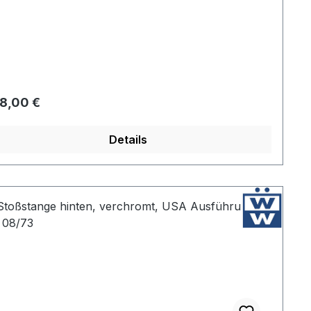
gulärer Preis:
8,00 €
Details