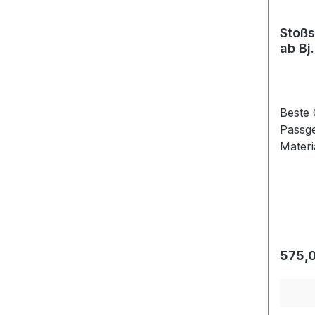
Stoßs
ab Bj
Beste 
Passge
Materi
preisw
Gummil
preisw
Regulä
575,