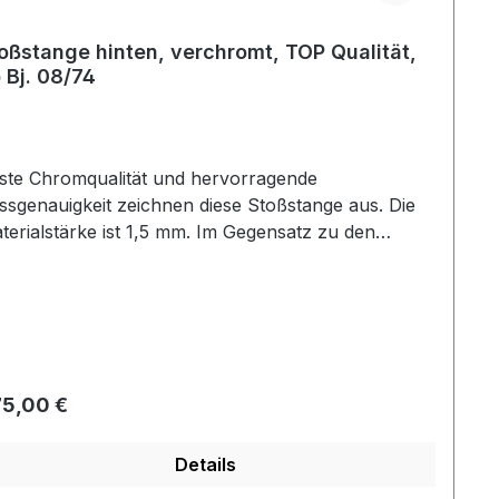
oßstange hinten, verchromt, TOP Qualität,
 Bj. 08/74
ste Chromqualität und hervorragende
ssgenauigkeit zeichnen diese Stoßstange aus. Die
terialstärke ist 1,5 mm. Im Gegensatz zu den
eiswerten Alternativen lassen sich hier die
mmileisten montieren. Diese Stoßstange ist mit den
eiswerten Reproduktionen nicht zu vergleichen.
gulärer Preis:
5,00 €
Details