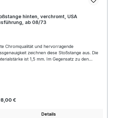
oßstange hinten, verchromt, USA
sführung, ab 08/73
te Chromqualität und hervorragende
ssgenauigkeit zeichnen diese Stoßstange aus. Die
terialstärke ist 1,5 mm. Im Gegensatz zu den
eiswerten Alternativen lassen sich hier die
mmileisten montieren. Diese Stoßstange ist mit den
eiswerten Reproduktionen nicht zu vergleichen.
gulärer Preis:
8,00 €
Details