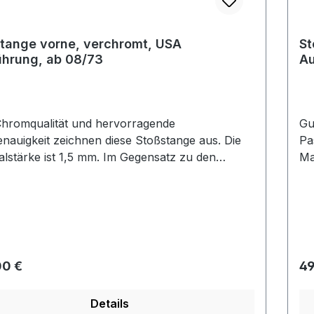
tange vorne, verchromt, USA
St
hrung, ab 08/73
Au
hromqualität und hervorragende
Gu
nauigkeit zeichnen diese Stoßstange aus. Die
Pa
alstärke ist 1,5 mm. Im Gegensatz zu den
Ma
erten Alternativen lassen sich hier die
pr
eisten montieren. Diese Stoßstange ist mit den
Gu
erten Reproduktionen nicht zu vergleichen.
pr
rer Preis:
Re
00 €
49
Details