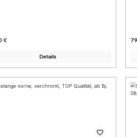
rer Preis:
Re
0 €
79
Details