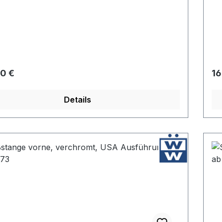
rer Preis:
Re
0 €
16
Details