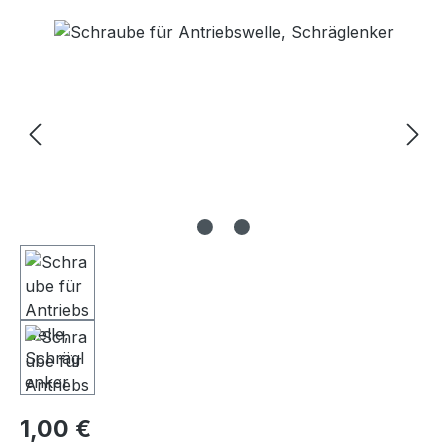
Bildergalerie überspringen
Regulärer Preis:
1,00 €