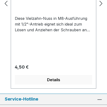
Diese Vielzahn-Nuss in M8-Ausführung
mit 1/2"-Antrieb eignet sich ideal zum
Lösen und Anziehen der Schrauben an
der Antriebswelle von Schräglenker-
Käfern.
Regulärer Preis:
4,50 €
Details
Service-Hotline