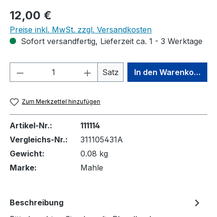
Regulärer Preis:
12,00 €
Preise inkl. MwSt. zzgl. Versandkosten
Sofort versandfertig, Lieferzeit ca. 1 - 3 Werktage
Produkt Anzahl: Gib den gewünschten We
Satz
In den Warenkorb
Zum Merkzettel hinzufügen
Artikel-Nr.:
111114
Vergleichs-Nr.:
311105431A
Gewicht:
0.08 kg
Marke:
Mahle
Beschreibung