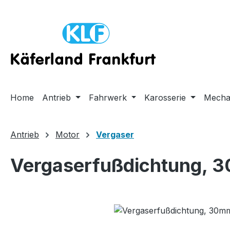
m Hauptinhalt springen
Zur Suche springen
Zur Hauptnavigation springen
Home
Antrieb
Fahrwerk
Karosserie
Mecha
Antrieb
Motor
Vergaser
Vergaserfußdichtung, 
Bildergalerie überspringen