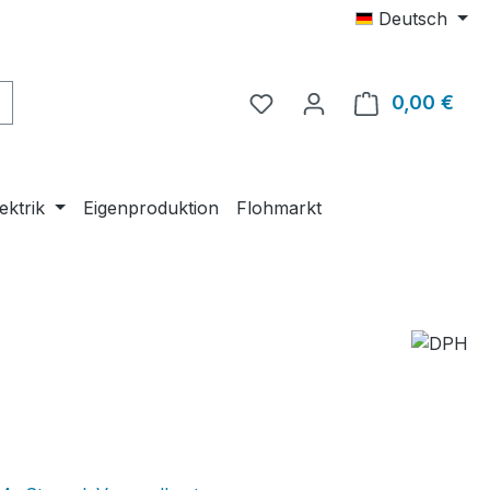
Deutsch
0,00 €
Ware
ektrik
Eigenproduktion
Flohmarkt
eis: