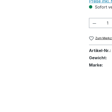
Preise inkl
Sofort ve
Produkt
Zum Merkze
Artikel-Nr.:
Gewicht:
Marke: