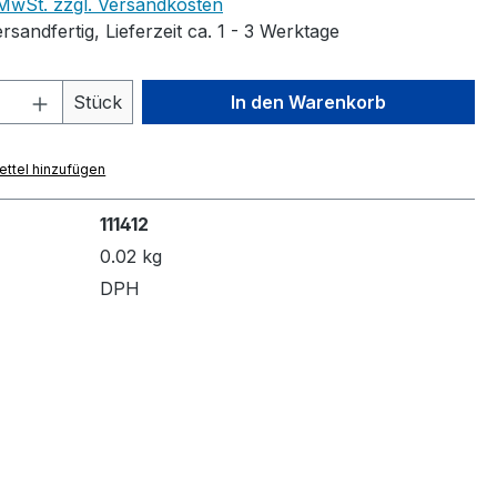
. MwSt. zzgl. Versandkosten
rsandfertig, Lieferzeit ca. 1 - 3 Werktage
 Anzahl: Gib den gewünschten Wert ein 
Stück
In den Warenkorb
ttel hinzufügen
111412
0.02 kg
DPH