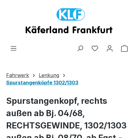
Zum Hauptinhalt springen
Ware
Fahrwerk
Lenkung
Spurstangenköpfe 1302/1303
Spurstangenkopf, rechts
außen ab Bj. 04/68,
RECHTSGEWINDE, 1302/1303
außen ab Bj. 08/70, ab Fgst.-