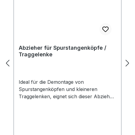
Abzieher für Spurstangenköpfe /
Traggelenke
Ideal für die Demontage von
Spurstangenköpfen und kleineren
Traggelenken, eignet sich dieser Abzieher
hervorragend. Mit einer Abziehbreite von
22 mm, einer Abziehhöhe von 47 mm,
einer Gesamtbreite von 70 mm und einer
M16x1.5-Spindel mit Sechskant (17 mm)
und einer Länge von 78 mm bietet er