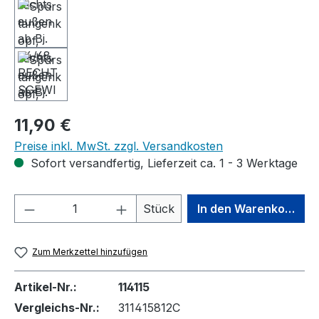
Regulärer Preis:
11,90 €
Preise inkl. MwSt. zzgl. Versandkosten
Sofort versandfertig, Lieferzeit ca. 1 - 3 Werktage
Produkt Anzahl: Gib den gewünschten We
Stück
In den Warenkorb
Zum Merkzettel hinzufügen
Artikel-Nr.:
114115
Vergleichs-Nr.:
311415812C