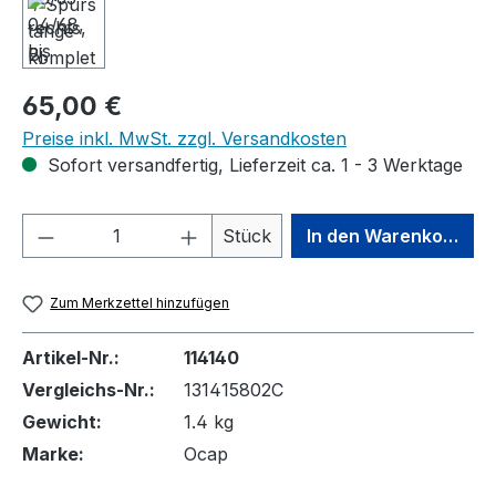
Regulärer Preis:
65,00 €
Preise inkl. MwSt. zzgl. Versandkosten
Sofort versandfertig, Lieferzeit ca. 1 - 3 Werktage
Produkt Anzahl: Gib den gewünschten We
Stück
In den Warenkorb
Zum Merkzettel hinzufügen
Artikel-Nr.:
114140
Vergleichs-Nr.:
131415802C
Gewicht:
1.4 kg
Marke:
Ocap