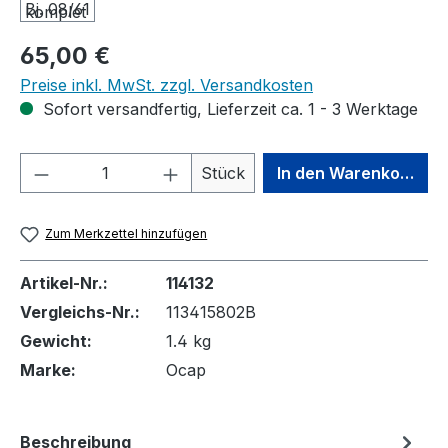
Regulärer Preis:
65,00 €
Preise inkl. MwSt. zzgl. Versandkosten
Sofort versandfertig, Lieferzeit ca. 1 - 3 Werktage
Produkt Anzahl: Gib den gewünschten We
Stück
In den Warenkorb
Zum Merkzettel hinzufügen
Artikel-Nr.:
114132
Vergleichs-Nr.:
113415802B
Gewicht:
1.4 kg
Marke:
Ocap
Beschreibung