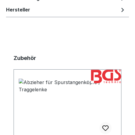
Hersteller
Produktgalerie überspringen
Zubehör