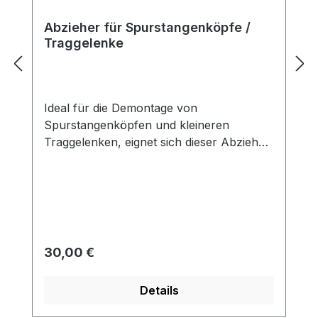
Abzieher für Spurstangenköpfe /
Traggelenke
Ideal für die Demontage von
Spurstangenköpfen und kleineren
Traggelenken, eignet sich dieser Abzieher
hervorragend. Mit einer Abziehbreite von
22 mm, einer Abziehhöhe von 47 mm,
einer Gesamtbreite von 70 mm und einer
M16x1.5-Spindel mit Sechskant (17 mm)
und einer Länge von 78 mm bietet er
präzise Maße für effektives Arbeiten.
Regulärer Preis:
30,00 €
Details