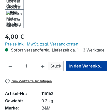
Regulärer Preis:
4,00 €
Preise inkl. MwSt. zzgl. Versandkosten
Sofort versandfertig, Lieferzeit ca. 1 - 3 Werktage
Produkt Anzahl: Gib den gewünschten We
Stück
In den Warenkorb
Zum Merkzettel hinzufügen
Artikel-Nr.:
115162
Gewicht:
0.2 kg
Marke:
B&M