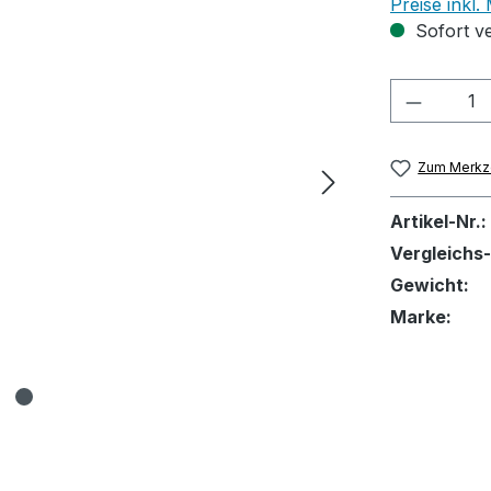
Preise inkl
Sofort ve
Produkt
Zum Merkze
Artikel-Nr.:
Vergleichs-
Gewicht:
Marke: