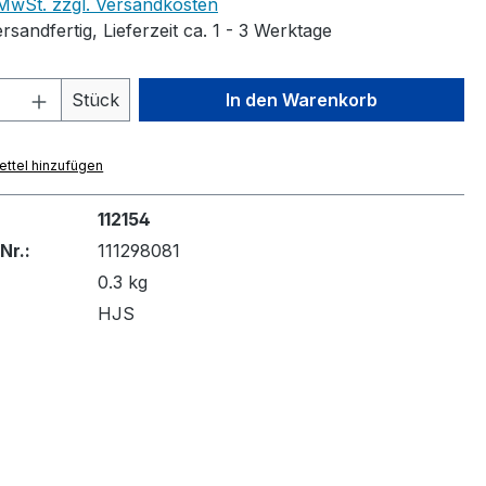
. MwSt. zzgl. Versandkosten
rsandfertig, Lieferzeit ca. 1 - 3 Werktage
 Anzahl: Gib den gewünschten Wert ein 
Stück
In den Warenkorb
ttel hinzufügen
112154
Nr.:
111298081
0.3 kg
HJS