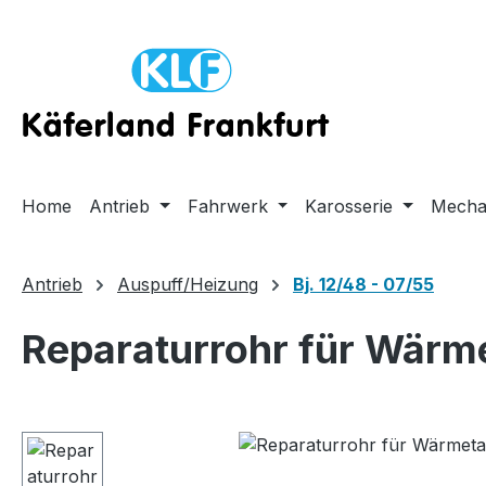
m Hauptinhalt springen
Zur Suche springen
Zur Hauptnavigation springen
Home
Antrieb
Fahrwerk
Karosserie
Mecha
Antrieb
Auspuff/Heizung
Bj. 12/48 - 07/55
Reparaturrohr für Wärm
Bildergalerie überspringen