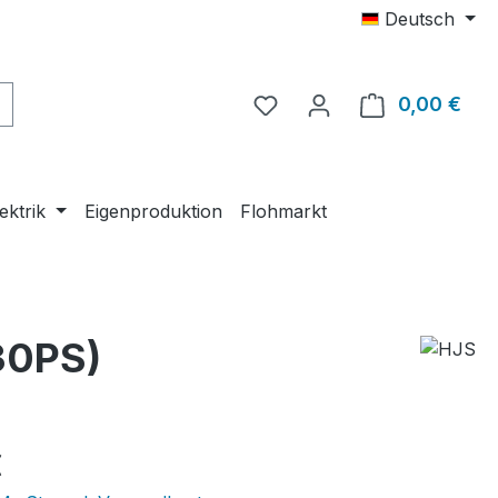
Deutsch
0,00 €
Ware
ektrik
Eigenproduktion
Flohmarkt
30PS)
eis:
€