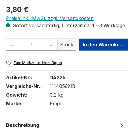
Regulärer Preis:
3,80 €
Preise inkl. MwSt. zzgl. Versandkosten
Sofort versandfertig, Lieferzeit ca. 1 - 3 Werktage
Produkt Anzahl: Gib den gewünschten We
Stück
In den Warenkorb
Zum Merkzettel hinzufügen
Artikel-Nr.:
114225
Vergleichs-Nr.:
111405691B
Gewicht:
0.2 kg
Marke:
Empi
Beschreibung