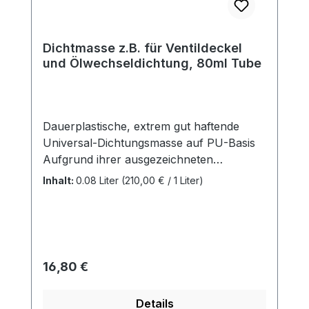
Dichtmasse z.B. für Ventildeckel
und Ölwechseldichtung, 80ml Tube
Dauerplastische, extrem gut haftende
Universal-Dichtungsmasse auf PU-Basis
Aufgrund ihrer ausgezeichneten
thermischen, mechanischen und
Inhalt:
0.08 Liter
(210,00 € / 1 Liter)
chemischen Beständigkeit besonders für
hochbeanspruchte Dichtverbindungen
geeignet Ist beständig gegen alle
Mineralöle, viele synthetische Öle,
Treibstoffe, Wasser, Wasser-
Regulärer Preis:
16,80 €
Frostschutzmittel-Gemische u.v.a.
Langzeitbeständig Benzinbeständig Bis
Details
+250 °C temperaturbeständig Sparsam in