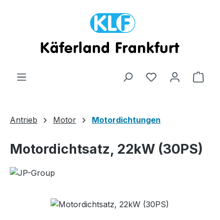
Zum Hauptinhalt springen
Ware
Antrieb
Motor
Motordichtungen
Motordichtsatz, 22kW (30PS)
Bildergalerie überspringen