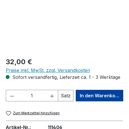
Regulärer Preis:
32,00 €
Preise inkl. MwSt. zzgl. Versandkosten
Sofort versandfertig, Lieferzeit ca. 1 - 3 Werktage
Produkt Anzahl: Gib den gewünschten We
Satz
In den Warenkorb
Zum Merkzettel hinzufügen
Artikel-Nr.:
111406