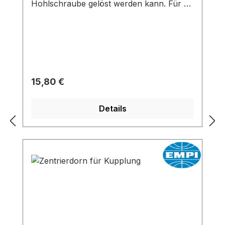
Hohlschraube gelöst werden kann. Für 6
und 12 Volt Schwungscheiben geeignet.
Regulärer Preis:
15,80 €
Details