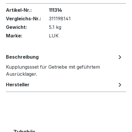
Artikel-Nr.:
111314
Vergleichs-Nr.:
311198141
Gewicht:
5.1 kg
Marke:
LUK
Beschreibung
Kupplungssset für Getriebe mit geführtem
Ausrücklager.
Hersteller
Produktgalerie überspringen
Zubehör