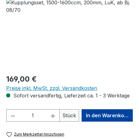
Bildergalerie überspringen
Regulärer Preis:
169,00 €
Preise inkl. MwSt. zzgl. Versandkosten
Sofort versandfertig, Lieferzeit ca. 1 - 3 Werktage
Produkt Anzahl: Gib den gewünschten We
Stück
In den Warenkorb
Zum Merkzettel hinzufügen