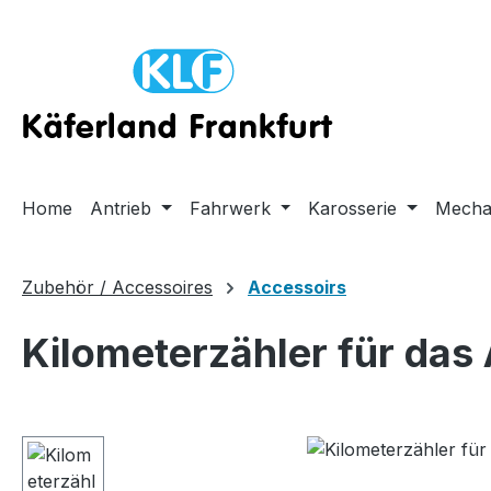
m Hauptinhalt springen
Zur Suche springen
Zur Hauptnavigation springen
Home
Antrieb
Fahrwerk
Karosserie
Mecha
Zubehör / Accessoires
Accessoirs
Kilometerzähler für das
Bildergalerie überspringen