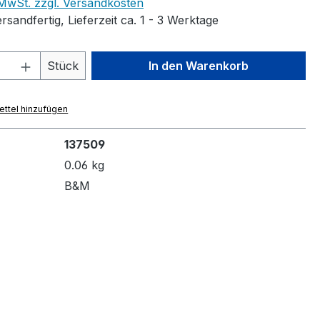
. MwSt. zzgl. Versandkosten
rsandfertig, Lieferzeit ca. 1 - 3 Werktage
 Anzahl: Gib den gewünschten Wert ein 
Stück
In den Warenkorb
ttel hinzufügen
137509
0.06 kg
B&M