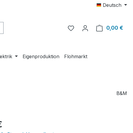
Deutsch
0,00 €
Ware
ektrik
Eigenproduktion
Flohmarkt
B&M
eis:
€