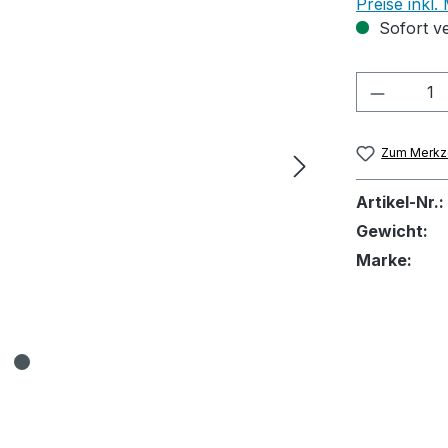
Preise inkl
Sofort ve
Produkt
Zum Merkze
Artikel-Nr.:
Gewicht:
Marke: