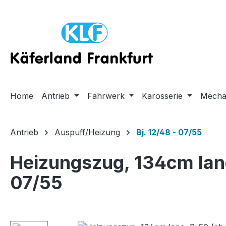
m Hauptinhalt springen
Zur Suche springen
Zur Hauptnavigation springen
Home
Antrieb
Fahrwerk
Karosserie
Mecha
Antrieb
Auspuff/Heizung
Bj. 12/48 - 07/55
Heizungszug, 134cm lan
07/55