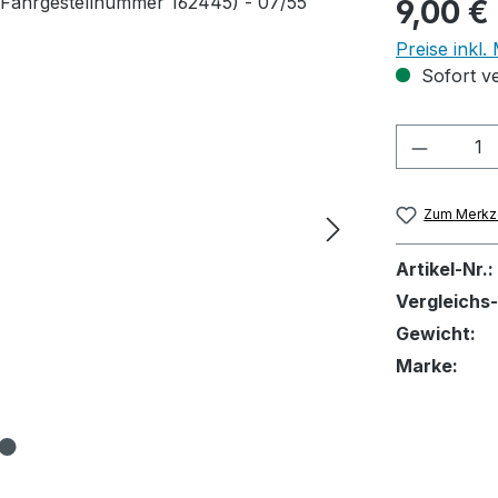
Regulärer Pr
9,00 €
Preise inkl
Sofort ve
Produkt
Zum Merkze
Artikel-Nr.:
Vergleichs-
Gewicht:
Marke: