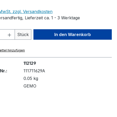
eis:
. MwSt. zzgl. Versandkosten
rsandfertig, Lieferzeit ca. 1 - 3 Werktage
 Anzahl: Gib den gewünschten Wert ein 
Stück
In den Warenkorb
ttel hinzufügen
112129
Nr.:
111711629A
0.05 kg
GEMO