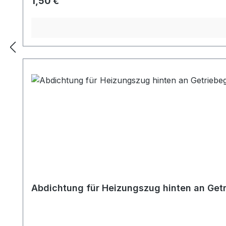
Regulärer Preis:
1,50 €
Abdichtung für Heizungszug hinten an Get