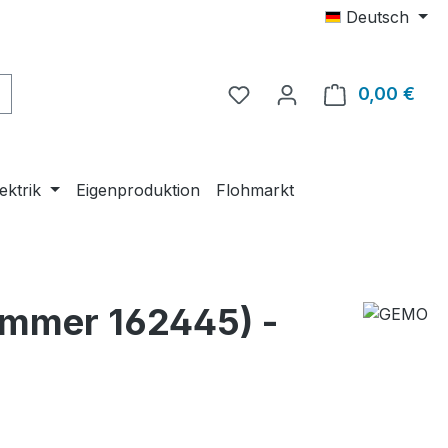
Deutsch
0,00 €
Ware
ektrik
Eigenproduktion
Flohmarkt
ummer 162445) -