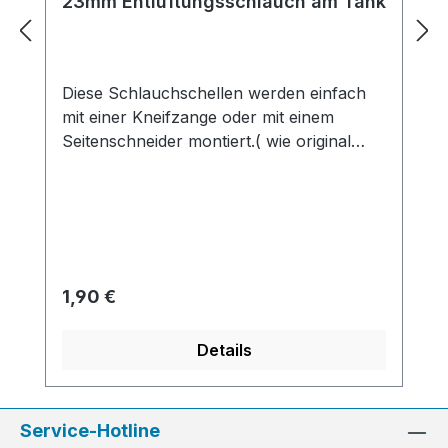
23mm Entlüftungsschlauch am Tank
Diese Schlauchschellen werden einfach
mit einer Kneifzange oder mit einem
Seitenschneider montiert.( wie original
verquetscht ). Man sollte keine normalen
Schlauchschellen verwenden, da diese im
Schraubbereich nicht richtig anliegen und
sich zudem in das Material einarbeiten !
Regulärer Preis:
1,90 €
Details
Service-Hotline