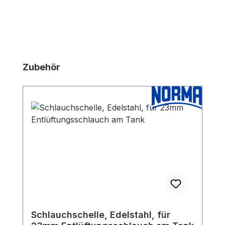
Produktgalerie überspringen
Zubehör
Schlauchschelle, Edelstahl, für