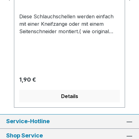
Diese Schlauchschellen werden einfach
mit einer Kneifzange oder mit einem
Seitenschneider montiert.( wie original
verquetscht ). Man sollte keine normalen
Schlauchschellen verwenden, da diese im
Schraubbereich nicht richtig anliegen und
sich zudem in das Material einarbeiten !
Regulärer Preis:
1,90 €
Details
Service-Hotline
Shop Service