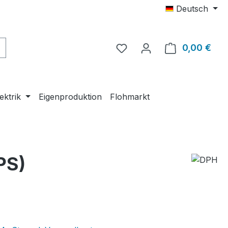
Deutsch
0,00 €
Ware
ektrik
Eigenproduktion
Flohmarkt
PS)
eis: