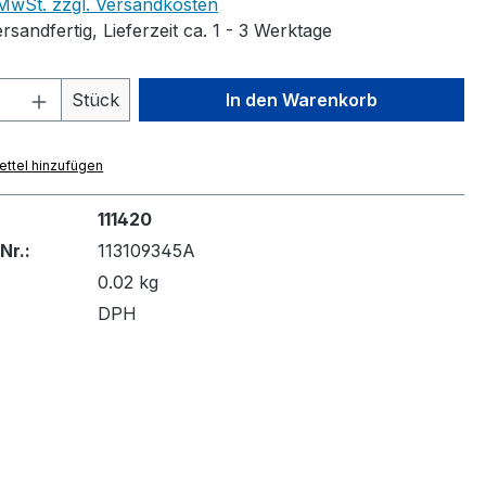
. MwSt. zzgl. Versandkosten
rsandfertig, Lieferzeit ca. 1 - 3 Werktage
 Anzahl: Gib den gewünschten Wert ein 
Stück
In den Warenkorb
ttel hinzufügen
111420
Nr.:
113109345A
0.02 kg
DPH