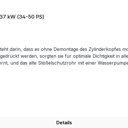
-37 kW (34-50 PS)
steht darin, dass es ohne Demontage des Zylinderkopfes mo
 gedrückt werden, sorgten sie für optimale Dichtigkeit in 
fernt, und das alte Stößelschutzrohr mit einer Wasserpump
 Dichtungen (111420) für ein Stößelschutzrohr. Für den Ei
setzt, dass das dünne Ende zum Zylinderkopf zeigt.
Details