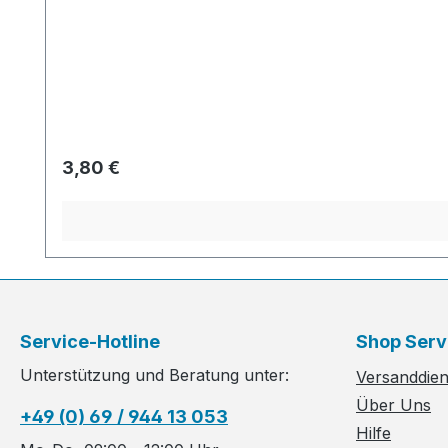
Regulärer Preis:
3,80 €
Service-Hotline
Shop Serv
Unterstützung und Beratung unter:
Versanddiens
Über Uns
+49 (0) 69 / 944 13 053
Hilfe