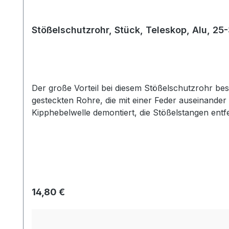
Stößelschutzrohr, Stück, Teleskop, Alu, 25
Der große Vorteil bei diesem Stößelschutzrohr be
gesteckten Rohre, die mit einer Feder auseinander
Kipphebelwelle demontiert, die Stößelstangen ent
Lieferumfang nicht enthalten. Man benötigt also 2
neuen Dichtungen) zusammengedrückt und so einge
Regulärer Preis:
14,80 €