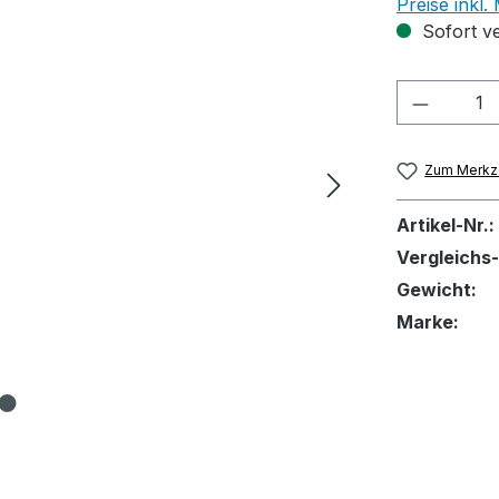
Preise inkl
Sofort ve
Produkt
Zum Merkze
Artikel-Nr.:
Vergleichs-
Gewicht:
Marke: