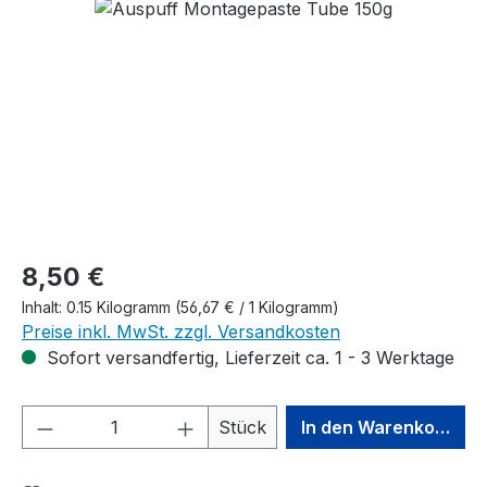
Bildergalerie überspringen
Regulärer Preis:
8,50 €
Inhalt:
0.15 Kilogramm
(56,67 € / 1 Kilogramm)
Preise inkl. MwSt. zzgl. Versandkosten
Sofort versandfertig, Lieferzeit ca. 1 - 3 Werktage
Produkt Anzahl: Gib den gewünschten We
Stück
In den Warenkorb